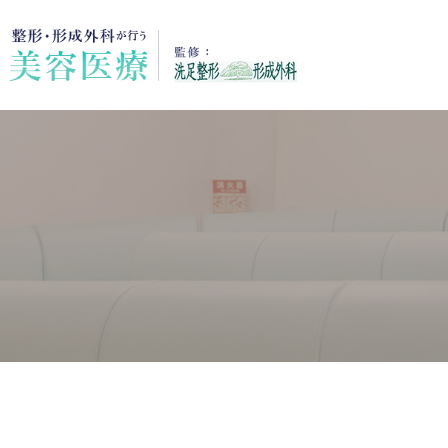
男性の施術
女性の施術
脱毛
しみ・しわ
ボトック
ボ