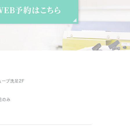
キューブ洗足2F
午前のみ