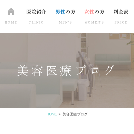
医院紹介
男性
の方
女性
の方
料金表
HOME
CLINIC
MEN'S
WOMEN'S
PRICE
ス
トックス
美容医療ブログ
美容医療ブログ
HOME